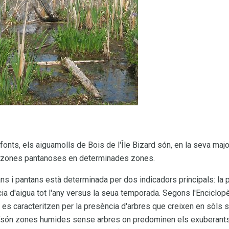
onts, els aiguamolls de Bois de l'Île Bizard són, en la seva majo
de zones pantanoses en determinades zones.
ans i pantans està determinada per dos indicadors principals: la
ncia d'aigua tot l'any versus la seua temporada. Segons l'Enciclo
s caracteritzen per la presència d'arbres que creixen en sòls 
"són zones humides sense arbres on predominen els exuberant