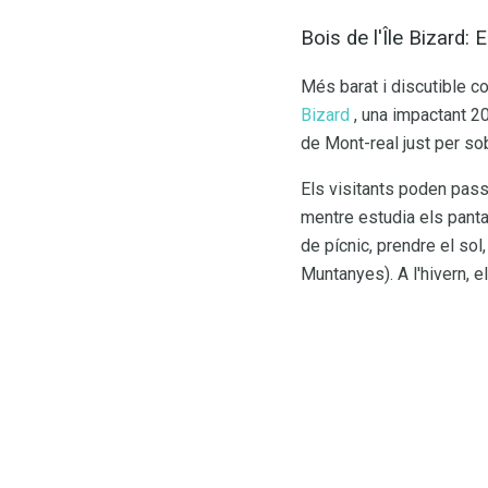
Bois de l'Île Bizard: 
Més barat i discutible c
Bizard
, una impactant 20
de Mont-real just per sobr
Els visitants poden passa
mentre estudia els pantan
de pícnic, prendre el so
Muntanyes). A l'hivern, 