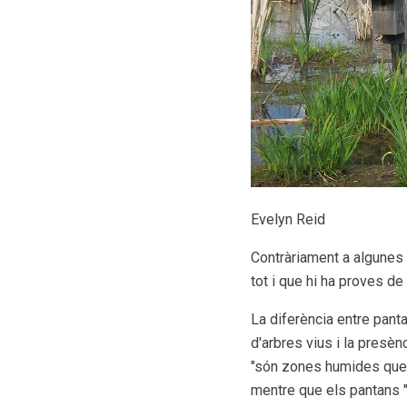
Evelyn Reid
Contràriament a algunes f
tot i que hi ha proves 
La diferència entre pant
d'arbres vius i la presè
"són zones humides que e
mentre que els pantans 