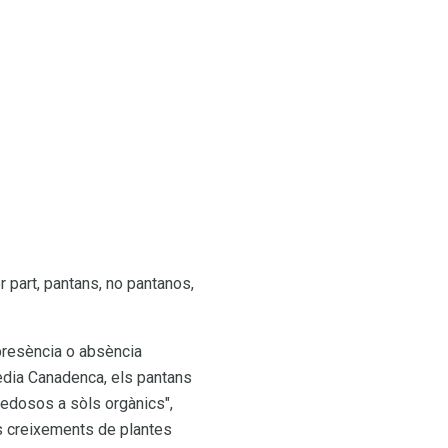
r part, pantans, no pantanos,
 presència o absència
pèdia Canadenca, els pantans
sedosos a sòls orgànics",
s creixements de plantes