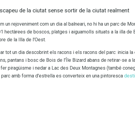
Escapeu de la ciutat sense sortir de la ciutat realment
om un rejoveniment com un dia al balneari, no hi ha un parc de M
1 hectàrees de boscos, platges i aiguamolls situats a la illa de B
e de la Illa de l'Oest.
r tot un dia descobrint els racons i els racons del parc: inicia la
s, pantans i bosc de Bois de l'Île Bizard abans de retirar-se a la
l, fer piragüisme i nedar a Lac des Deux Montagnes (també cone
el parc amb forma d'estrella es converteix en una pintoresca
desti