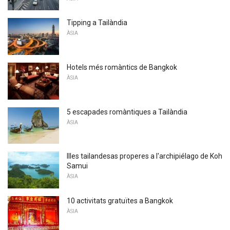
Tipping a Tailàndia
ÀSIA
Hotels més romàntics de Bangkok
ÀSIA
5 escapades romàntiques a Tailàndia
ÀSIA
Illes tailandesas properes a l'archipiélago de Koh
Samui
ÀSIA
10 activitats gratuïtes a Bangkok
ÀSIA