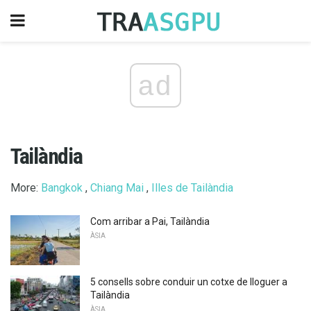
ad
Tailàndia
More:
Bangkok
,
Chiang Mai
,
Illes de Tailàndia
Com arribar a Pai, Tailàndia
ÀSIA
5 consells sobre conduir un cotxe de lloguer a
Tailàndia
ÀSIA