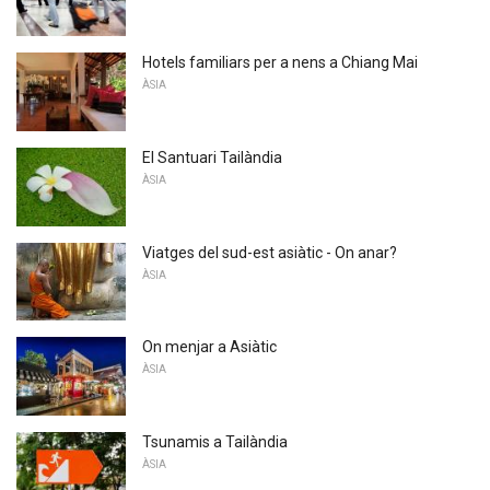
Hotels familiars per a nens a Chiang Mai
ÀSIA
El Santuari Tailàndia
ÀSIA
Viatges del sud-est asiàtic - On anar?
ÀSIA
On menjar a Asiàtic
ÀSIA
Tsunamis a Tailàndia
ÀSIA