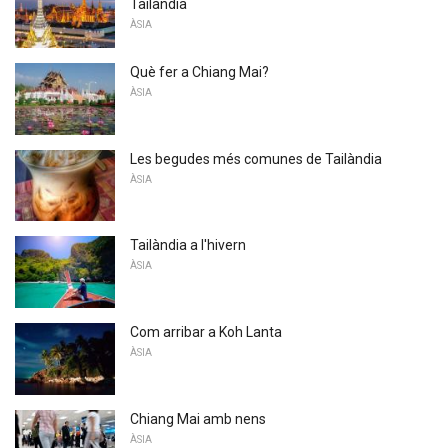
Tailàndia
ÀSIA
Què fer a Chiang Mai?
ÀSIA
Les begudes més comunes de Tailàndia
ÀSIA
Tailàndia a l'hivern
ÀSIA
Com arribar a Koh Lanta
ÀSIA
Chiang Mai amb nens
ÀSIA